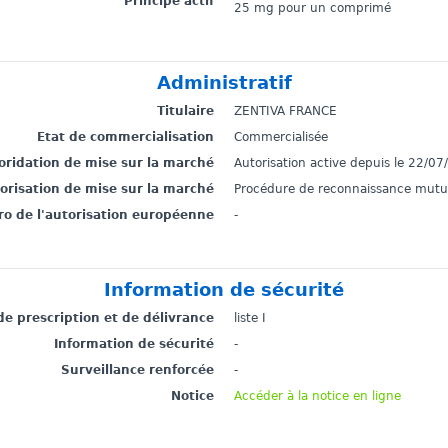
Principe actif
25 mg pour un comprimé
Administratif
Titulaire
ZENTIVA FRANCE
Etat de commercialisation
Commercialisée
toridation de mise sur la marché
Autorisation active depuis le 22/0
torisation de mise sur la marché
Procédure de reconnaissance mutu
o de l'autorisation européenne
-
Information de sécurité
de prescription et de délivrance
liste I
Information de sécurité
-
Surveillance renforcée
-
Notice
Accéder à la notice en ligne