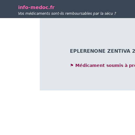
info-medoc.fr
Vos médicaments sont-ils remboursables par la sécu ?
EPLERENONE ZENTIVA 25
⚑ Médicament soumis à pre