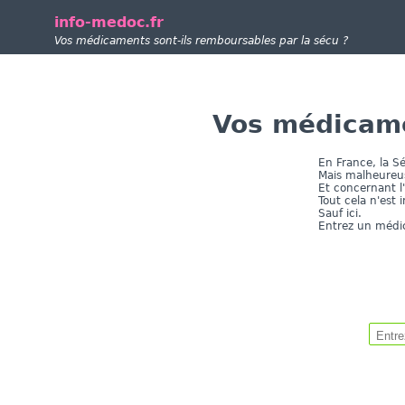
info-medoc.fr
Vos médicaments sont-ils remboursables par la sécu ?
Vos médicame
En France, la S
Mais malheureu
Et concernant l
Tout cela n'est 
Sauf ici.
Entrez un médi