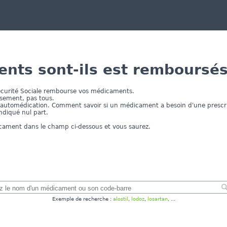
nts sont-ils est remboursés 
écurité Sociale rembourse vos médicaments.
sement, pas tous.
'automédication. Comment savoir si un médicament a besoin d'une prescri
indiqué nul part.
cament dans le champ ci-dessous et vous saurez.
Exemple de recherche :
alostil
,
lodoz
,
losartan
, ...