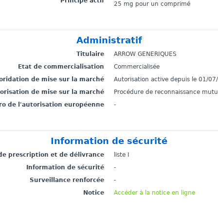
Principe actif
25 mg pour un comprimé
Administratif
Titulaire
ARROW GENERIQUES
Etat de commercialisation
Commercialisée
toridation de mise sur la marché
Autorisation active depuis le 01/0
torisation de mise sur la marché
Procédure de reconnaissance mutu
o de l'autorisation européenne
-
Information de sécurité
de prescription et de délivrance
liste I
Information de sécurité
-
Surveillance renforcée
-
Notice
Accéder à la notice en ligne