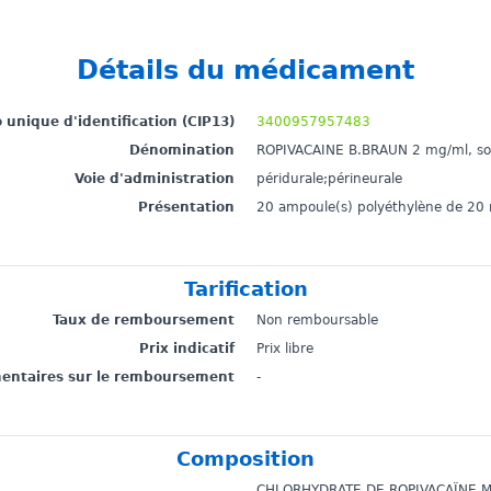
Détails du médicament
unique d'identification (CIP13)
3400957957483
Dénomination
ROPIVACAINE B.BRAUN 2 mg/ml, solu
Voie d'administration
péridurale;périneurale
Présentation
20 ampoule(s) polyéthylène de 20
Tarification
Taux de remboursement
Non remboursable
Prix indicatif
Prix libre
mentaires sur le remboursement
-
Composition
CHLORHYDRATE DE ROPIVACAÏNE 