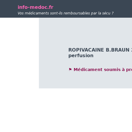
info-medoc.fr
Vos médicaments sont-ils remboursables par la sécu ?
ROPIVACAINE B.BRAUN 2 
perfusion
⚑ Médicament soumis à pre