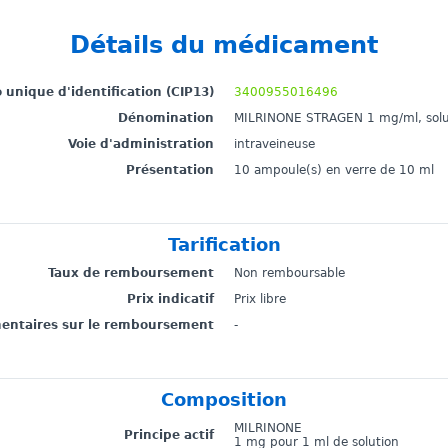
Détails du médicament
unique d'identification (CIP13)
3400955016496
Dénomination
MILRINONE STRAGEN 1 mg/ml, solut
Voie d'administration
intraveineuse
Présentation
10 ampoule(s) en verre de 10 ml
Tarification
Taux de remboursement
Non remboursable
Prix indicatif
Prix libre
mentaires sur le remboursement
-
Composition
MILRINONE
Principe actif
1 mg pour 1 ml de solution