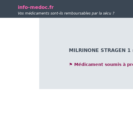
info-medoc.fr
Vos médicaments sont-ils remboursables par la sécu ?
MILRINONE STRAGEN 1 mg
⚑ Médicament soumis à pre