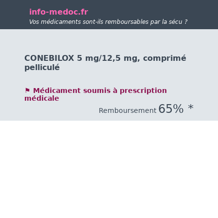
info-medoc.fr
Vos médicaments sont-ils remboursables par la sécu ?
CONEBILOX 5 mg/12,5 mg, comprimé
pelliculé
⚑ Médicament soumis à prescription
médicale
65% *
Remboursement