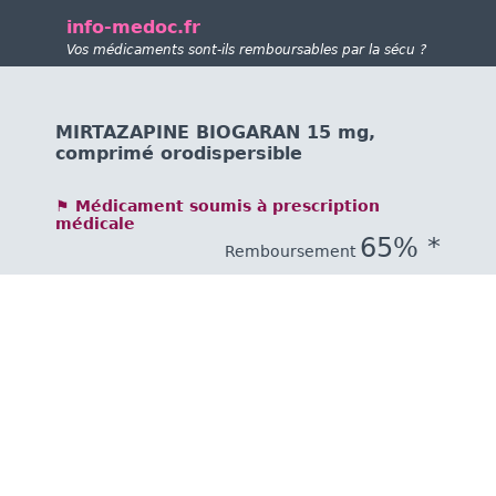
info-medoc.fr
Vos médicaments sont-ils remboursables par la sécu ?
MIRTAZAPINE BIOGARAN 15 mg,
comprimé orodispersible
⚑ Médicament soumis à prescription
médicale
65% *
Remboursement