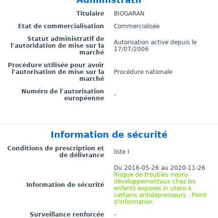
Titulaire
BIOGARAN
Etat de commercialisation
Commercialisée
Statut administratif de
Autorisation active depuis le
l'autoridation de mise sur la
17/07/2006
marché
Procédure utilisée pour avoir
l'autorisation de mise sur la
Procédure nationale
marché
Numéro de l'autorisation
-
européenne
Information de sécurité
Conditions de prescription et
liste I
de délivrance
Du 2016-05-26 au 2020-11-26
Risque de troubles neuro-
développementaux chez les
Information de sécurité
enfants exposés in utero à
certains antidépresseurs - Point
d'information
Surveillance renforcée
-