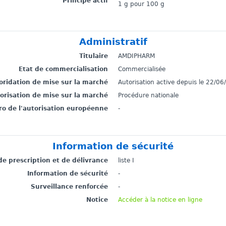
Principe actif
1 g pour 100 g
Administratif
Titulaire
AMDIPHARM
Etat de commercialisation
Commercialisée
toridation de mise sur la marché
Autorisation active depuis le 22/0
torisation de mise sur la marché
Procédure nationale
o de l'autorisation européenne
-
Information de sécurité
de prescription et de délivrance
liste I
Information de sécurité
-
Surveillance renforcée
-
Notice
Accéder à la notice en ligne