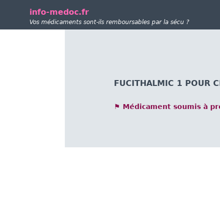
info-medoc.fr
Vos médicaments sont-ils remboursables par la sécu ?
FUCITHALMIC 1 POUR CE
⚑ Médicament soumis à pre