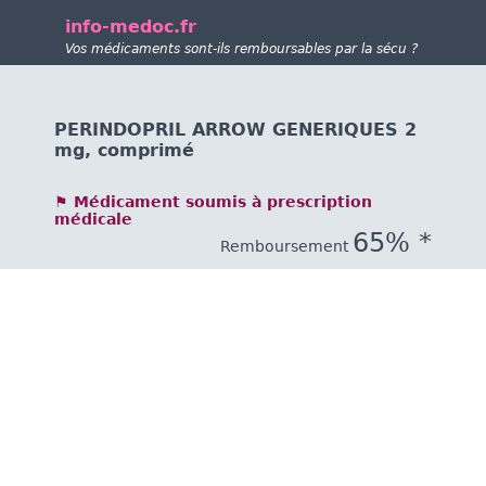
info-medoc.fr
Vos médicaments sont-ils remboursables par la sécu ?
PERINDOPRIL ARROW GENERIQUES 2
mg, comprimé
⚑ Médicament soumis à prescription
médicale
65% *
Remboursement