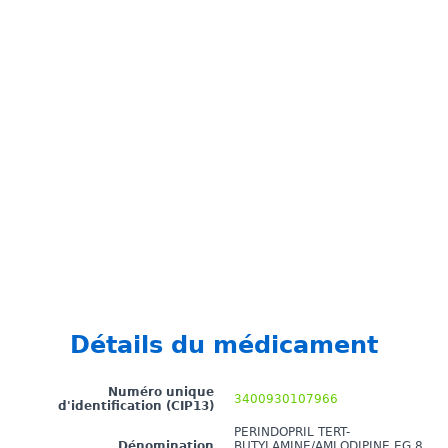
Détails du médicament
Numéro unique
3400930107966
d'identification (CIP13)
PERINDOPRIL TERT-
Dénomination
BUTYLAMINE/AMLODIPINE EG 8