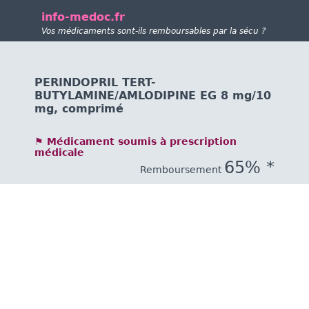
info-medoc.fr
Vos médicaments sont-ils remboursables par la sécu ?
PERINDOPRIL TERT-
BUTYLAMINE/AMLODIPINE EG 8 mg/10
mg, comprimé
⚑ Médicament soumis à prescription
médicale
65% *
Remboursement