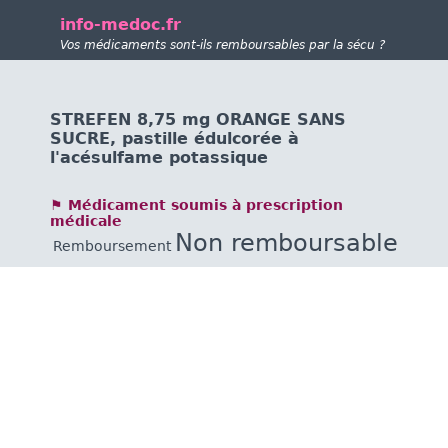
info-medoc.fr
Vos médicaments sont-ils remboursables par la sécu ?
STREFEN 8,75 mg ORANGE SANS
SUCRE, pastille édulcorée à
l'acésulfame potassique
⚑ Médicament soumis à prescription
médicale
Non remboursable
Remboursement