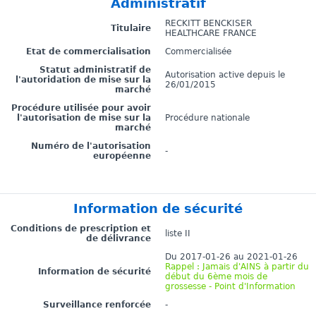
Administratif
RECKITT BENCKISER
Titulaire
HEALTHCARE FRANCE
Etat de commercialisation
Commercialisée
Statut administratif de
Autorisation active depuis le
l'autoridation de mise sur la
26/01/2015
marché
Procédure utilisée pour avoir
l'autorisation de mise sur la
Procédure nationale
marché
Numéro de l'autorisation
-
européenne
Information de sécurité
Conditions de prescription et
liste II
de délivrance
Du 2017-01-26 au 2021-01-26
Rappel : Jamais d'AINS à partir du
Information de sécurité
début du 6ème mois de
grossesse - Point d'Information
Surveillance renforcée
-