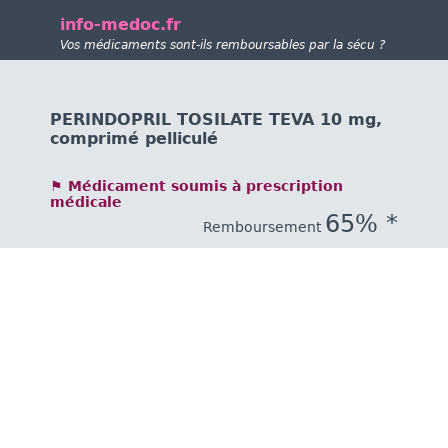
info-medoc.fr
Vos médicaments sont-ils remboursables par la sécu ?
PERINDOPRIL TOSILATE TEVA 10 mg,
comprimé pelliculé
⚑ Médicament soumis à prescription
médicale
65% *
Remboursement