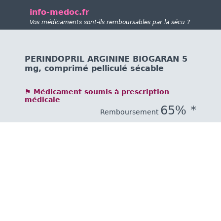
info-medoc.fr
Vos médicaments sont-ils remboursables par la sécu ?
PERINDOPRIL ARGININE BIOGARAN 5
mg, comprimé pelliculé sécable
⚑ Médicament soumis à prescription
médicale
65% *
Remboursement