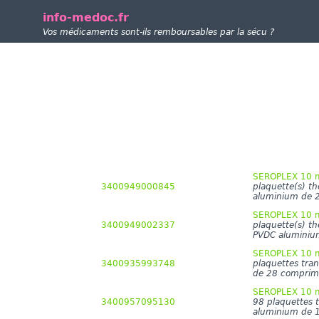
info-medoc.fr
Vos médicaments sont-ils remboursables par la sécu ?
SEROPLEX 10 mg
3400949000845
plaquette(s) t
aluminium de 
SEROPLEX 10 mg
3400949002337
plaquette(s) t
PVDC aluminiu
SEROPLEX 10 mg
3400935993748
plaquettes tra
de 28 comprim
SEROPLEX 10 mg
3400957095130
98 plaquettes 
aluminium de 