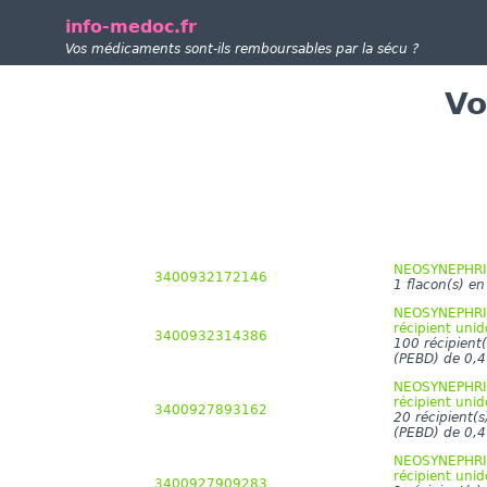
info-medoc.fr
Vos médicaments sont-ils remboursables par la sécu ?
Vo
NEOSYNEPHRIN
3400932172146
1 flacon(s) e
NEOSYNEPHRIN
récipient unid
3400932314386
100 récipient(
(PEBD) de 0,4
NEOSYNEPHRINE
récipient unid
3400927893162
20 récipient(s
(PEBD) de 0,4
NEOSYNEPHRINE
récipient unid
3400927909283