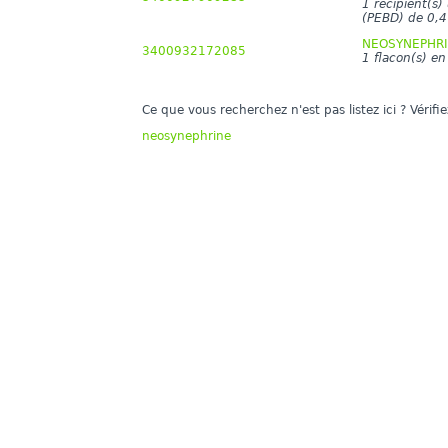
1 récipient(s)
(PEBD) de 0,4
NEOSYNEPHRINE
3400932172085
1 flacon(s) e
Ce que vous recherchez n'est pas listez ici ? Vérif
neosynephrine