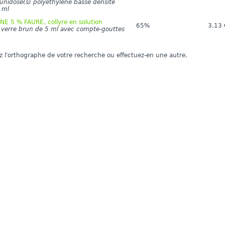
 unidose(s) polyéthylène basse densité
 ml
 5 % FAURE, collyre en solution
65%
3.13 
n verre brun de 5 ml avec compte-gouttes
iez l'orthographe de votre recherche ou effectuez-en une autre.