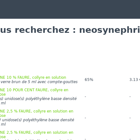
us recherchez : neosynephr
E 10 % FAURE, collyre en solution
65%
3.13 
n verre brun de 5 ml avec compte-gouttes
E 10 POUR CENT FAURE, collyre en
ose
-
-
s) unidose(s) polyéthylène basse densité
 ml
 2,5 % FAURE, collyre en solution en
ose
-
-
) unidose(s) polyéthylène basse densité
 ml
 2,5 % FAURE, collyre en solution en
ose
-
-