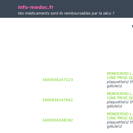
info-medoc.fr
Vos médicaments sont-ils remboursables par la sécu ?
MONOCRIXO L.P
(UNE PRISE Q
3400936247123
plaquette(s) 
gélule(s)
MONOCRIXO L.P
(UNE PRISE Q
3400936247642
plaquette(s) 
gélule(s)
MONOCRIXO L.P
(UNE PRISE Q
3400936248182
plaquette(s) 
gélule(s)