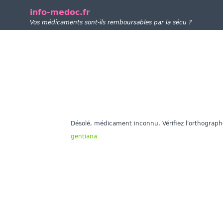
info-medoc.fr
Vos médicaments sont-ils remboursables par la sécu ?
Désolé, médicament inconnu. Vérifiez l'orthograph
gentiana