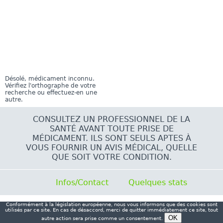
Désolé, médicament inconnu.
Vérifiez l'orthographe de votre
recherche ou effectuez-en une
autre.
CONSULTEZ UN PROFESSIONNEL DE LA
SANTÉ AVANT TOUTE PRISE DE
MÉDICAMENT. ILS SONT SEULS APTES À
VOUS FOURNIR UN AVIS MÉDICAL, QUELLE
QUE SOIT VOTRE CONDITION.
Infos/Contact
Quelques stats
Conformément à la législation européenne, nous vous informons que des cookies sont
utilisés par ce site. En cas de désaccord, merci de quitter immédiatement ce site, tout
autre action sera prise comme un consentement.