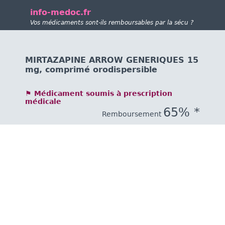
info-medoc.fr
Vos médicaments sont-ils remboursables par la sécu ?
MIRTAZAPINE ARROW GENERIQUES 15
mg, comprimé orodispersible
⚑ Médicament soumis à prescription
médicale
65% *
Remboursement